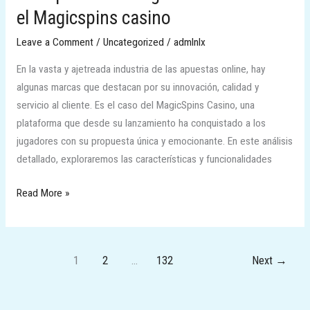
en
el Magicspins casino
el
Casino
Leave a Comment
/
Uncategorized
/
admlnlx
Felixspin
En la vasta y ajetreada industria de las apuestas online, hay
algunas marcas que destacan por su innovación, calidad y
servicio al cliente. Es el caso del MagicSpins Casino, una
plataforma que desde su lanzamiento ha conquistado a los
jugadores con su propuesta única y emocionante. En este análisis
detallado, exploraremos las características y funcionalidades
La
Read More »
experiencia
mágica
de
1
2
…
132
Next
→
los
slots
en