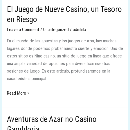
Onlywin
El Juego de Nueve Casino, un Tesoro
Casino
en Riesgo
Leave a Comment
/
Uncategorized
/
admlnlx
En el mundo de las apuestas y los juegos de azar, hay muchos
lugares donde podemos probar nuestra suerte y emoción. Uno de
estos sitios es Nine casino, un sitio de juego en línea que ofrece
una amplia variedad de opciones para diversificar nuestras
sesiones de juego. En este artículo, profundizaremos en la
característica principal
El
Read More »
Juego
de
Nueve
Aventuras de Azar no Casino
Casino,
Gambloria