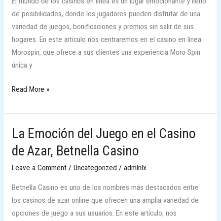
El mundo de los casinos en línea es un lugar emocionante y lleno
de posibilidades, donde los jugadores pueden disfrutar de una
variedad de juegos, bonificaciones y premios sin salir de sus
hogares. En este artículo nos centraremos en el casino en línea
Morospin, que ofrece a sus clientes una experiencia Moro Spin
única y
Jackpot
Read More »
de
la
Casa
La Emoción del Juego en el Casino
del
de Azar, Betnella Casino
Moro
en
Leave a Comment
/
Uncategorized
/
admlnlx
el
Betnella Casino es uno de los nombres más destacados entre
Casino
los casinos de azar online que ofrecen una amplia variedad de
Morospin
opciones de juego a sus usuarios. En este artículo, nos