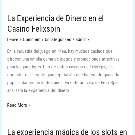
de
Azar
La Experiencia de Dinero en el
en
Casino Felixspin
el
Romano
Leave a Comment
/
Uncategorized
/
admlnlx
Casino
En la industria del juego en línea, hay muchos casinos que
ofrecen una amplia gama de juegos y promociones atractivas
para los jugadores. Uno de estos casinos es FelisXpin, un
operador en línea de gran reputación que ha estado ganando
popularidad en recientes años. En este artículo, se Felix Spin
analizará la experiencia del dinero
La
Read More »
Experiencia
de
Dinero
La experiencia mágica de los slots en