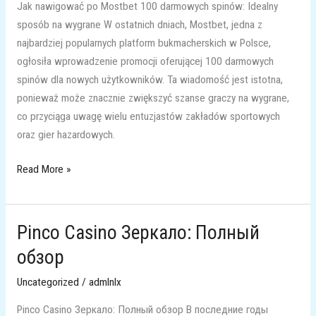
warto
Jak nawigować po Mostbet 100 darmowych spinów: Idealny
wiedzieć?
sposób na wygrane W ostatnich dniach, Mostbet, jedna z
najbardziej popularnych platform bukmacherskich w Polsce,
ogłosiła wprowadzenie promocji oferującej 100 darmowych
spinów dla nowych użytkowników. Ta wiadomość jest istotna,
ponieważ może znacznie zwiększyć szanse graczy na wygrane,
co przyciąga uwagę wielu entuzjastów zakładów sportowych
oraz gier hazardowych.
Jak
Read More »
nawigować
po
Mostbet
Pinco Casino Зеркало: Полный
100
обзор
darmowych
spinów:
Uncategorized
/
admlnlx
Idealny
Pinco Casino Зеркало: Полный обзор В последние годы
sposób