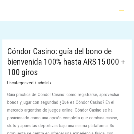
Skip
to
content
Cóndor Casino: guía del bono de
bienvenida 100% hasta ARS 15 000 +
100 giros
Uncategorized
/
admlnlx
Guía práctica de Cóndor Casino: cómo registrarse, aprovechar
bonos y jugar con seguridad ¿Qué es Cóndor Casino? En el
mercado argentino de juegos online, Cóndor Casino se ha
posicionado como una opción completa que combina casino,
slots y apuestas deportivas bajo una misma plataforma. Su
propuesta se centra en ofrecer una experiencia fluida, con