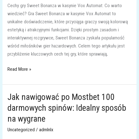
Cechy gry Sweet Bonanza w kasynie Vox Automat: Co warto
wiedzieć? Gra Sweet Bonanza w kasynie Vox Automat to
unikalne doświadczenie, które przyciąga graczy swoją kolorową
estetyką i atrakcyjnymi funkcjami. Dzięki prostym zasadom i
interaktywnej rozgrywce, Sweet Bonanza zyskała popularność
wśród miłośników gier hazardowych. Celem tego artykułu jest
przybliżenie kluczowych cech tej gry, które sprawiają,
Cechy
Read More »
gry
Sweet
Bonanza
Jak nawigować po Mostbet 100
w
darmowych spinów: Idealny sposób
kasynie
na wygrane
Vox
Automat:
Uncategorized
/
admlnlx
Co