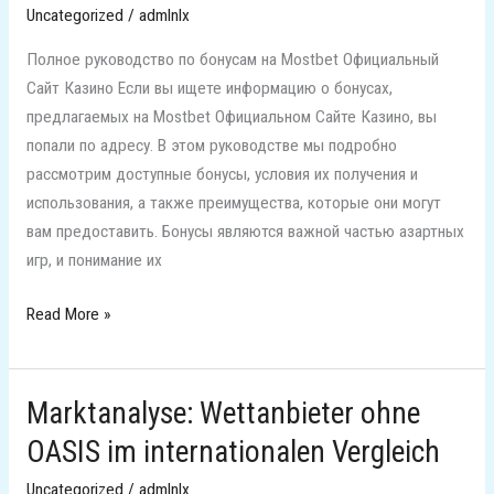
Uncategorized
/
admlnlx
Полное руководство по бонусам на Mostbet Официальный
Сайт Казино Если вы ищете информацию о бонусах,
предлагаемых на Mostbet Официальном Сайте Казино, вы
попали по адресу. В этом руководстве мы подробно
рассмотрим доступные бонусы, условия их получения и
использования, а также преимущества, которые они могут
вам предоставить. Бонусы являются важной частью азартных
игр, и понимание их
Полное
Read More »
руководство
по
бонусам
Marktanalyse: Wettanbieter ohne
на
OASIS im internationalen Vergleich
Mostbet
Официальный
Uncategorized
/
admlnlx