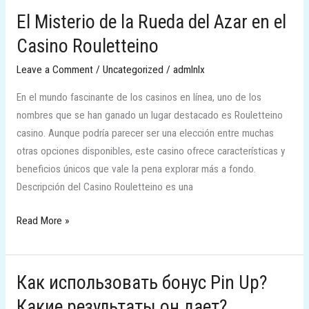
da
El Misterio de la Rueda del Azar en el
Casa
Casino Rouletteino
de
Apostas
Leave a Comment
/
Uncategorized
/
admlnlx
Oscarspin
En el mundo fascinante de los casinos en línea, uno de los
nombres que se han ganado un lugar destacado es Rouletteino
casino. Aunque podría parecer ser una elección entre muchas
otras opciones disponibles, este casino ofrece características y
beneficios únicos que vale la pena explorar más a fondo.
Descripción del Casino Rouletteino es una
El
Read More »
Misterio
de
la
Как использовать бонус Pin Up?
Rueda
Какие результаты он дает?