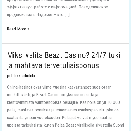
эффективную работу с информацией. Поведенческое
продвижение в Яндексе – это […]
Поведенческое
Read More »
продвижение
сайта
в
Miksi valita Beazt Casino? 24/7 tuki
Яндексе:
ja mahtava tervetuliaisbonus
Общая
информация
public
/
admlnlx
Online-kasinot ovat viime vuosina kasvattaneet suosiotaan
merkittävästi, ja Beazt Casino on yksi uusimmista ja
kiehtovimmista vaihtoehdoista pelaajille. Kasinolla on yli 10 000
peliä, mahtavia bonuksia ja erinomainen asiakaspalvelu, joka on
saatavilla ympäri vuorokauden. Pelaajat voivat myös nauttia
upeista tarjouksista, kuten Pelaa Beazt virallisella sivustolla Suomi