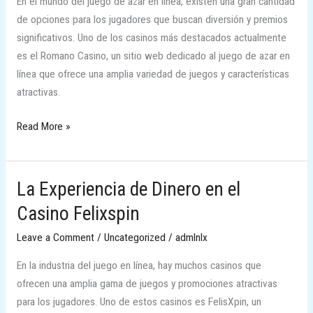
En el mundo del juego de azar en línea, existen una gran cantidad
de opciones para los jugadores que buscan diversión y premios
significativos. Uno de los casinos más destacados actualmente
es el Romano Casino, un sitio web dedicado al juego de azar en
línea que ofrece una amplia variedad de juegos y características
atractivas.
El
Read More »
Juego
de
Azar
La Experiencia de Dinero en el
en
Casino Felixspin
el
Romano
Leave a Comment
/
Uncategorized
/
admlnlx
Casino
En la industria del juego en línea, hay muchos casinos que
ofrecen una amplia gama de juegos y promociones atractivas
para los jugadores. Uno de estos casinos es FelisXpin, un