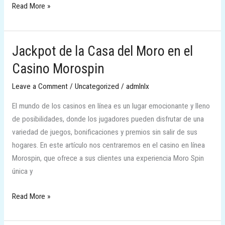
Aventuras
Read More »
de
Azar
no
Jackpot de la Casa del Moro en el
Casino
Casino Morospin
Gambloria
Leave a Comment
/
Uncategorized
/
admlnlx
El mundo de los casinos en línea es un lugar emocionante y lleno
de posibilidades, donde los jugadores pueden disfrutar de una
variedad de juegos, bonificaciones y premios sin salir de sus
hogares. En este artículo nos centraremos en el casino en línea
Morospin, que ofrece a sus clientes una experiencia Moro Spin
única y
Jackpot
Read More »
de
la