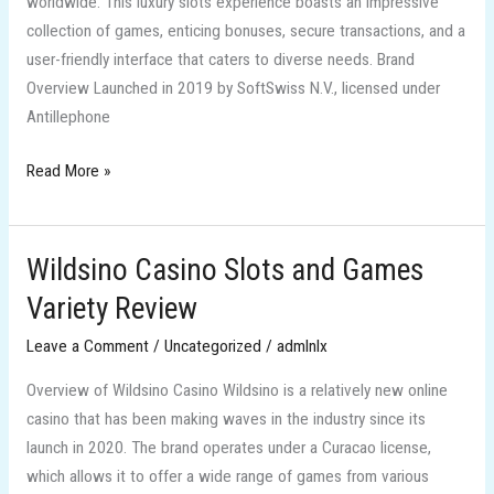
worldwide. This luxury slots experience boasts an impressive
collection of games, enticing bonuses, secure transactions, and a
user-friendly interface that caters to diverse needs. Brand
Overview Launched in 2019 by SoftSwiss N.V., licensed under
Antillephone
Mirax
Read More »
Casino
Luxury
Slots
Wildsino Casino Slots and Games
Experience
Variety Review
Leave a Comment
/
Uncategorized
/
admlnlx
Overview of Wildsino Casino Wildsino is a relatively new online
casino that has been making waves in the industry since its
launch in 2020. The brand operates under a Curacao license,
which allows it to offer a wide range of games from various