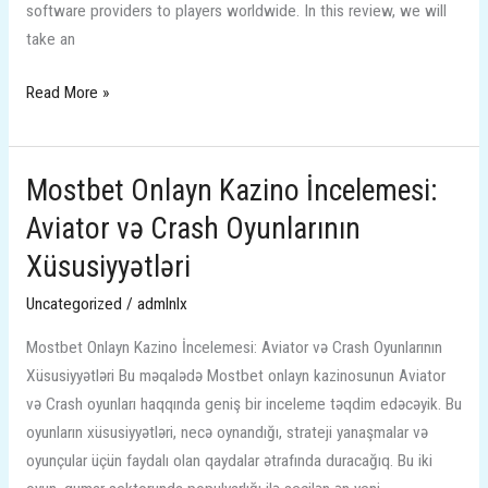
software providers to players worldwide. In this review, we will
take an
Wildsino
Read More »
Casino
Slots
and
Mostbet Onlayn Kazino İncelemesi:
Games
Aviator və Crash Oyunlarının
Variety
Xüsusiyyətləri
Review
Uncategorized
/
admlnlx
Mostbet Onlayn Kazino İncelemesi: Aviator və Crash Oyunlarının
Xüsusiyyətləri Bu məqalədə Mostbet onlayn kazinosunun Aviator
və Crash oyunları haqqında geniş bir inceleme təqdim edəcəyik. Bu
oyunların xüsusiyyətləri, necə oynandığı, strateji yanaşmalar və
oyunçular üçün faydalı olan qaydalar ətrafında duracağıq. Bu iki