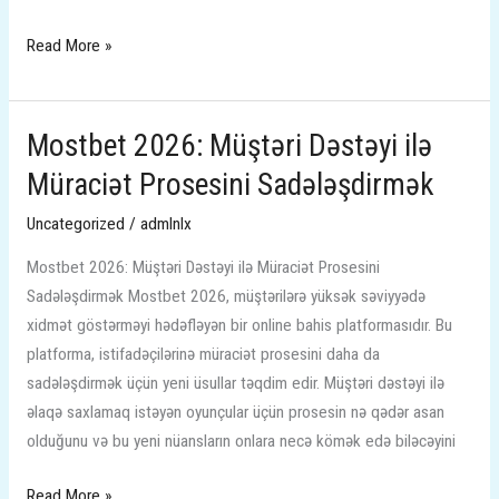
Pin
Read More »
Up
Bet
Onlayn
Mostbet 2026: Müştəri Dəstəyi ilə
Kazino:
Müraciət Prosesini Sadələşdirmək
Exploring
RTP
Uncategorized
/
admlnlx
və
Mostbet 2026: Müştəri Dəstəyi ilə Müraciət Prosesini
Volatillik
Sadələşdirmək Mostbet 2026, müştərilərə yüksək səviyyədə
in
xidmət göstərməyi hədəfləyən bir online bahis platformasıdır. Bu
Pin
platforma, istifadəçilərinə müraciət prosesini daha da
Up
sadələşdirmək üçün yeni üsullar təqdim edir. Müştəri dəstəyi ilə
Bet
əlaqə saxlamaq istəyən oyunçular üçün prosesin nə qədər asan
Onlayn
olduğunu və bu yeni nüansların onlara necə kömək edə biləcəyini
Kazino
Games
Mostbet
Read More »