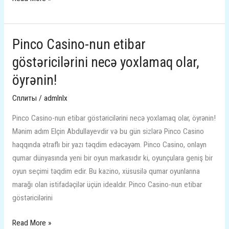
2026:
Müştəri
Dəstəyi
Pinco Casino-nun etibar
ilə
göstəricilərini necə yoxlamaq olar,
Müraciət
öyrənin!
Prosesini
Sadələşdirmək
Сплиты
/
admlnlx
Pinco Casino-nun etibar göstəricilərini necə yoxlamaq olar, öyrənin!
Mənim adım Elçin Abdullayevdir və bu gün sizlərə Pinco Casino
haqqında ətraflı bir yazı təqdim edəcəyəm. Pinco Casino, onlayn
qumar dünyasında yeni bir oyun markasıdır ki, oyunçulara geniş bir
oyun seçimi təqdim edir. Bu kazino, xüsusilə qumar oyunlarına
marağı olan istifadəçilər üçün idealdır. Pinco Casino-nun etibar
göstəricilərini
Pinco
Read More »