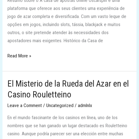
Resumo sobre o A casa de apostas online Oscarspin é uma
Nyxbets
plataforma que oferece aos seus clientes uma experiência de
Casino
jogo de azar completa e diversificada. Com um vasto leque de
opções em jogos, incluindo slots, tássia, blackjack e muitos
outros, o site pretende atender às necessidades dos
apostadores mais exigentes. Histórico da Casa de
Jogo
Read More »
de
Azar
da
El Misterio de la Rueda del Azar en el
Casa
Casino Rouletteino
de
Apostas
Leave a Comment
/
Uncategorized
/
admlnlx
Oscarspin
En el mundo fascinante de los casinos en línea, uno de los
nombres que se han ganado un lugar destacado es Rouletteino
casino. Aunque podría parecer ser una elección entre muchas