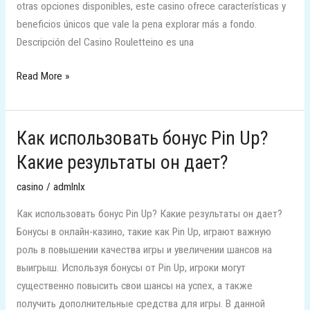
otras opciones disponibles, este casino ofrece características y
beneficios únicos que vale la pena explorar más a fondo.
Descripción del Casino Rouletteino es una
El
Read More »
Misterio
de
la
Как использовать бонус Pin Up?
Rueda
Какие результаты он дает?
del
Azar
casino
/
admlnlx
en
Как использовать бонус Pin Up? Какие результаты он дает?
el
Бонусы в онлайн-казино, такие как Pin Up, играют важную
Casino
роль в повышении качества игры и увеличении шансов на
Rouletteino
выигрыш. Используя бонусы от Pin Up, игроки могут
существенно повысить свои шансы на успех, а также
получить дополнительные средства для игры. В данной