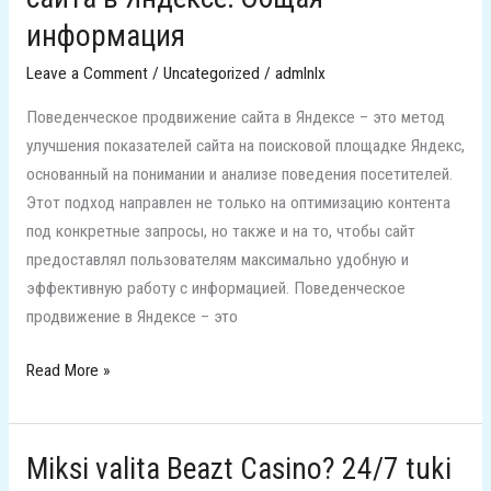
Cowboyspin
информация
Casino
Leave a Comment
/
Uncategorized
/
admlnlx
Поведенческое продвижение сайта в Яндексе – это метод
улучшения показателей сайта на поисковой площадке Яндекс,
основанный на понимании и анализе поведения посетителей.
Этот подход направлен не только на оптимизацию контента
под конкретные запросы, но также и на то, чтобы сайт
предоставлял пользователям максимально удобную и
эффективную работу с информацией. Поведенческое
продвижение в Яндексе – это
Поведенческое
Read More »
продвижение
сайта
в
Miksi valita Beazt Casino? 24/7 tuki
Яндексе: