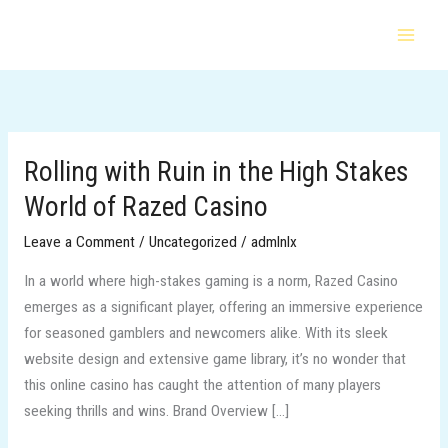
Skip
to
content
Rolling with Ruin in the High Stakes
World of Razed Casino
Leave a Comment
/
Uncategorized
/
admlnlx
In a world where high-stakes gaming is a norm, Razed Casino
emerges as a significant player, offering an immersive experience
for seasoned gamblers and newcomers alike. With its sleek
website design and extensive game library, it’s no wonder that
this online casino has caught the attention of many players
seeking thrills and wins. Brand Overview […]