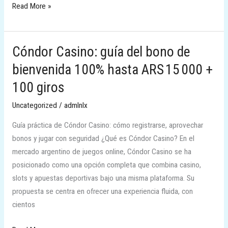
Rolling
Read More »
with
Ruin
in
Cóndor Casino: guía del bono de
the
bienvenida 100% hasta ARS 15 000 +
High
100 giros
Stakes
World
Uncategorized
/
admlnlx
of
Razed
Guía práctica de Cóndor Casino: cómo registrarse, aprovechar
Casino
bonos y jugar con seguridad ¿Qué es Cóndor Casino? En el
mercado argentino de juegos online, Cóndor Casino se ha
posicionado como una opción completa que combina casino,
slots y apuestas deportivas bajo una misma plataforma. Su
propuesta se centra en ofrecer una experiencia fluida, con
cientos