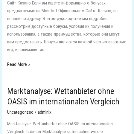
Сайт Казино Если вы ищете информацию о бонусах,
предлагаемых на Mostbet Официальном Сайте Казино, вы
попали по адресу. В этом руководстве мы подробно
рассмотрим доступные бонусы, условия их получения и
использования, а также преимущества, которые они могут
вам предоставить. Бонусы являются важной частью азартных
игр, и понимание их
Полное
Read More »
руководство
по
бонусам
Marktanalyse: Wettanbieter ohne
на
OASIS im internationalen Vergleich
Mostbet
Официальный
Uncategorized
/
admlnlx
Сайт
Marktanalyse: Wettanbieter ohne OASIS im internationalen
Казино
Vergleich In dieser Marktanalyse untersuchen wir die