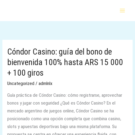
Skip
to
content
Cóndor Casino: guía del bono de
bienvenida 100% hasta ARS 15 000
+ 100 giros
Uncategorized
/
admlnlx
Guía práctica de Cóndor Casino: cómo registrarse, aprovechar
bonos y jugar con seguridad ¿Qué es Cóndor Casino? En el
mercado argentino de juegos online, Cóndor Casino se ha
posicionado como una opción completa que combina casino,
slots y apuestas deportivas bajo una misma plataforma. Su
propuesta se centra en ofrecer una experiencia fluida, con