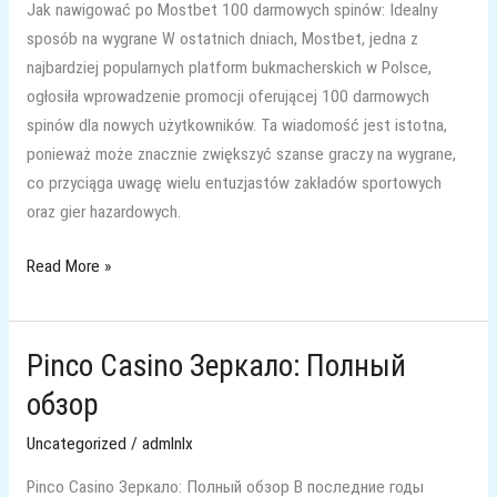
warto
Jak nawigować po Mostbet 100 darmowych spinów: Idealny
wiedzieć?
sposób na wygrane W ostatnich dniach, Mostbet, jedna z
najbardziej popularnych platform bukmacherskich w Polsce,
ogłosiła wprowadzenie promocji oferującej 100 darmowych
spinów dla nowych użytkowników. Ta wiadomość jest istotna,
ponieważ może znacznie zwiększyć szanse graczy na wygrane,
co przyciąga uwagę wielu entuzjastów zakładów sportowych
oraz gier hazardowych.
Jak
Read More »
nawigować
po
Mostbet
Pinco Casino Зеркало: Полный
100
обзор
darmowych
spinów:
Uncategorized
/
admlnlx
Idealny
Pinco Casino Зеркало: Полный обзор В последние годы
sposób