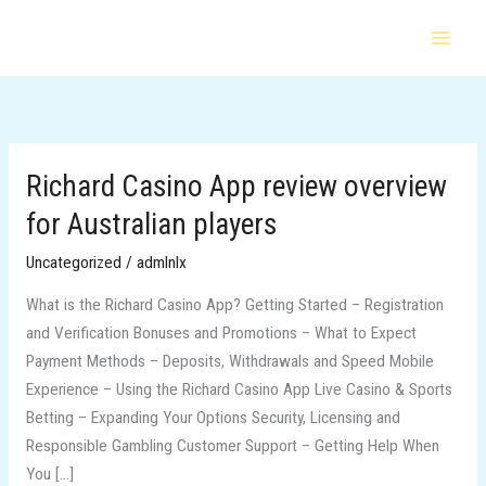
Skip
to
content
Richard Casino App review overview
for Australian players
Uncategorized
/
admlnlx
What is the Richard Casino App? Getting Started – Registration
and Verification Bonuses and Promotions – What to Expect
Payment Methods – Deposits, Withdrawals and Speed Mobile
Experience – Using the Richard Casino App Live Casino & Sports
Betting – Expanding Your Options Security, Licensing and
Responsible Gambling Customer Support – Getting Help When
You […]