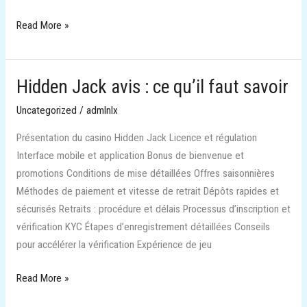
Fast
Read More »
and
fun:
The
Hidden Jack avis : ce qu’il faut savoir
top
Uncategorized
/
admlnlx
real
money
Présentation du casino Hidden Jack Licence et régulation
slots
Interface mobile et application Bonus de bienvenue et
to
promotions Conditions de mise détaillées Offres saisonnières
try
Méthodes de paiement et vitesse de retrait Dépôts rapides et
at
sécurisés Retraits : procédure et délais Processus d’inscription et
Online
vérification KYC Étapes d’enregistrement détaillées Conseils
Pokies
pour accélérer la vérification Expérience de jeu
NZ
Hidden
Read More »
Jack