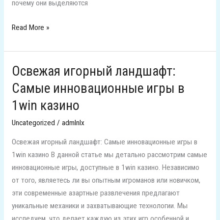
почему они выделяются
Освежая
Read More »
игорный
ландшафт:
Самые
Освежая игорный ландшафт:
инновационные
Самые инновационные игры в
игры
1win казино
в
1win
Uncategorized
/
admlnlx
казино
Освежая игорный ландшафт: Самые инновационные игры в
1win казино В данной статье мы детально рассмотрим самые
инновационные игры, доступные в 1win казино. Независимо
от того, являетесь ли вы опытным игроманов или новичком,
эти современные азартные развлечения предлагают
уникальные механики и захватывающие технологии. Мы
исследуем, что делает каждую из этих игр особенной и