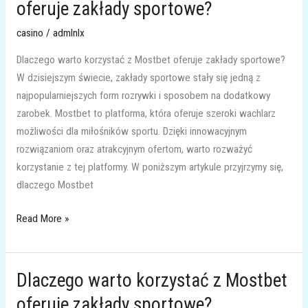
oferuje zakłady sportowe?
Short
History
casino
/
admlnlx
Dlaczego warto korzystać z Mostbet oferuje zakłady sportowe?
W dzisiejszym świecie, zakłady sportowe stały się jedną z
najpopularniejszych form rozrywki i sposobem na dodatkowy
zarobek. Mostbet to platforma, która oferuje szeroki wachlarz
możliwości dla miłośników sportu. Dzięki innowacyjnym
rozwiązaniom oraz atrakcyjnym ofertom, warto rozważyć
korzystanie z tej platformy. W poniższym artykule przyjrzymy się,
dlaczego Mostbet
Dlaczego
Read More »
warto
korzystać
z
Dlaczego warto korzystać z Mostbet
Mostbet
oferuje zakłady sportowe?
oferuje