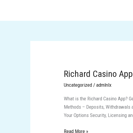
Skip
to
content
Richard Casino App 
Uncategorized
/
admlnlx
What is the Richard Casino App? G
Methods – Deposits, Withdrawals a
Your Options Security, Licensing 
Richard
Read More »