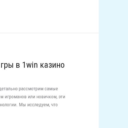
ры в 1win казино
 детально рассмотрим самые
ым игроманов или новичком, эти
ологии. Мы исследуем, что