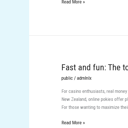
Освежая
Read More »
игорный
ландшафт:
Самые
инновационные
игры
в
1win
Fast and fun: The t
казино
public
/
admlnlx
For casino enthusiasts, real money
New Zealand, online pokies offer p
For those wanting to maximize their
Fast
Read More »