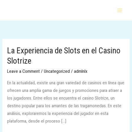
Skip
to
content
La Experiencia de Slots en el Casino
Slotrize
Leave a Comment
/
Uncategorized
/
admlnlx
En la actualidad, existe una gran variedad de casinos en línea que
ofrecen una amplia gama de juegos y promociones para atraer a
los jugadores. Entre ellos se encuentra el casino Slotrize, un
destino popular para los amantes de las tragamonedas. En este
análisis, exploraremos la experiencia del jugador en esta
plataforma, desde el proceso […]