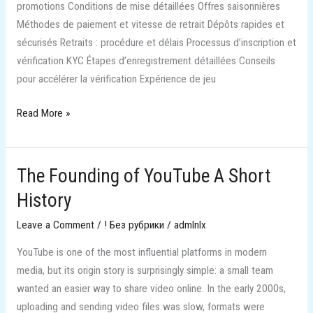
to
promotions Conditions de mise détaillées Offres saisonnières
try
Méthodes de paiement et vitesse de retrait Dépôts rapides et
at
sécurisés Retraits : procédure et délais Processus d’inscription et
Online
vérification KYC Étapes d’enregistrement détaillées Conseils
Pokies
pour accélérer la vérification Expérience de jeu
NZ
Hidden
Read More »
Jack
avis
:
The Founding of YouTube A Short
ce
History
qu’il
faut
Leave a Comment
/
! Без рубрики
/
admlnlx
savoir
YouTube is one of the most influential platforms in modern
media, but its origin story is surprisingly simple: a small team
wanted an easier way to share video online. In the early 2000s,
uploading and sending video files was slow, formats were