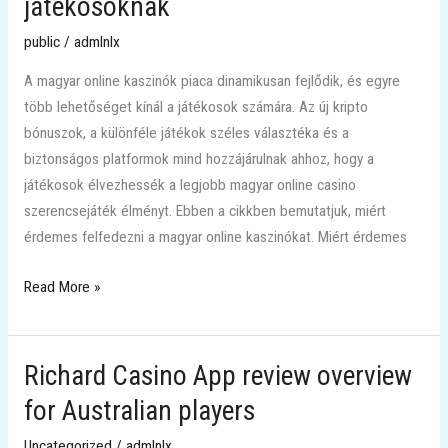
játékosoknak
public
/
admlnlx
A magyar online kaszinók piaca dinamikusan fejlődik, és egyre
több lehetőséget kínál a játékosok számára. Az új kripto
bónuszok, a különféle játékok széles választéka és a
biztonságos platformok mind hozzájárulnak ahhoz, hogy a
játékosok élvezhessék a legjobb magyar online casino
szerencsejáték élményt. Ebben a cikkben bemutatjuk, miért
érdemes felfedezni a magyar online kaszinókat. Miért érdemes
Magyar
Read More »
Online
Casino
és
Richard Casino App review overview
kripto
for Australian players
bónuszok:
új
Uncategorized
/
admlnlx