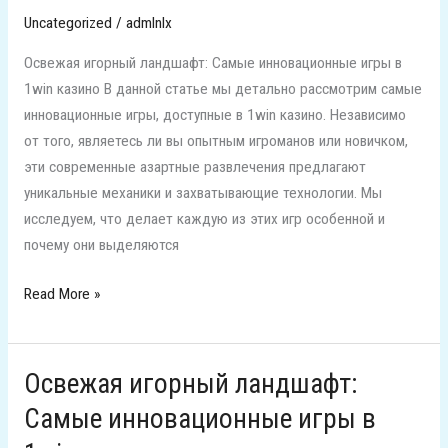
1win
Uncategorized
/
admlnlx
казино
Освежая игорный ландшафт: Самые инновационные игры в
1win казино В данной статье мы детально рассмотрим самые
инновационные игры, доступные в 1win казино. Независимо
от того, являетесь ли вы опытным игроманов или новичком,
эти современные азартные развлечения предлагают
уникальные механики и захватывающие технологии. Мы
исследуем, что делает каждую из этих игр особенной и
почему они выделяются
Освежая
Read More »
игорный
ландшафт:
Самые
Освежая игорный ландшафт:
инновационные
Самые инновационные игры в
игры