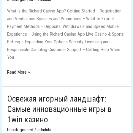
lehetőségek
What is the Richard Casino App? Getting Started – Registration
a
and Verification Bonuses and Promotions – What to Expect
játékosoknak
Payment Methods – Deposits, Withdrawals and Speed Mobile
Experience – Using the Richard Casino App Live Casino & Sports
Betting – Expanding Your Options Security, Licensing and
Responsible Gambling Customer Support – Getting Help When
You
Richard
Read More »
Casino
App
review
Освежая игорный ландшафт:
overview
Самые инновационные игры в
for
1win казино
Australian
players
Uncategorized
/
admlnlx