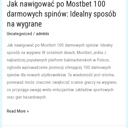
Bonanza
Jak nawigować po Mostbet 100
w
darmowych spinów: Idealny sposób
kasynie
na wygrane
Vox
Automat:
Uncategorized
/
admlnlx
Co
warto
Jak nawigować po Mostbet 100 darmowych spinów: Idealny
wiedzieć?
sposób na wygrane W ostatnich dniach, Mostbet, jedna z
najbardziej popularnych platform bukmacherskich w Polsce,
ogłosiła wprowadzenie promocji oferującej 100 darmowych
spinów dla nowych użytkowników. Ta wiadomość jest istotna,
ponieważ może znacznie zwiększyć szanse graczy na wygrane,
co przyciąga uwagę wielu entuzjastów zakładów sportowych
oraz gier hazardowych.
Jak
Read More »
nawigować
po