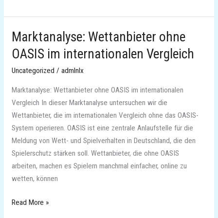
руководство
по
бонусам
Marktanalyse: Wettanbieter ohne
на
OASIS im internationalen Vergleich
Mostbet
Официальный
Uncategorized
/
admlnlx
Сайт
Marktanalyse: Wettanbieter ohne OASIS im internationalen
Казино
Vergleich In dieser Marktanalyse untersuchen wir die
Wettanbieter, die im internationalen Vergleich ohne das OASIS-
System operieren. OASIS ist eine zentrale Anlaufstelle für die
Meldung von Wett- und Spielverhalten in Deutschland, die den
Spielerschutz stärken soll. Wettanbieter, die ohne OASIS
arbeiten, machen es Spielern manchmal einfacher, online zu
wetten, können
Marktanalyse:
Read More »
Wettanbieter