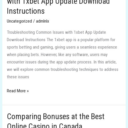
with 1xbet App Update Download
mobile
Instructions
gaming
options
Uncategorized
/
admlnlx
Troubleshooting Common Issues with 1xbet App Update
Download Instructions The 1xbet app is a popular platform for
sports betting and gaming, giving users a seamless experience
when placing bets. However, like any software, users may
encounter issues during the app update process. In this article,
we will explore common troubleshooting techniques to address
these issues
Troubleshooting
Read More »
Common
Issues
with
Comparing Bonuses at the Best
1xbet
Online Casino in Canada
App