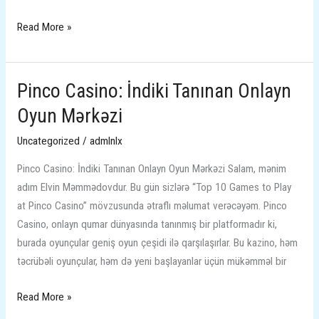
Top
Read More »
OblyFans
Guide:
Premium
Pinco Casino: İndiki Tanınan Onlayn
Content,
Oyun Mərkəzi
Privacy
&
Uncategorized
/
admlnlx
Mobile
Pinco Casino: İndiki Tanınan Onlayn Oyun Mərkəzi Salam, mənim
Access
adım Elvin Məmmədovdur. Bu gün sizlərə “Top 10 Games to Play
at Pinco Casino” mövzusunda ətraflı məlumat verəcəyəm. Pinco
Casino, onlayn qumar dünyasında tanınmış bir platformadır ki,
burada oyunçular geniş oyun çeşidi ilə qarşılaşırlar. Bu kazino, həm
təcrübəli oyunçular, həm də yeni başlayanlar üçün mükəmməl bir
Pinco
Read More »
Casino: