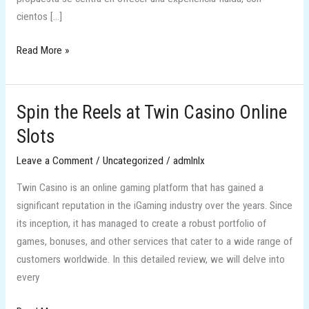
cientos […]
Cóndor
Read More »
Casino:
guía
del
Spin the Reels at Twin Casino Online
bono
Slots
de
bienvenida
Leave a Comment
/
Uncategorized
/
admlnlx
100%
Twin Casino is an online gaming platform that has gained a
hasta
significant reputation in the iGaming industry over the years. Since
ARS 15 000
its inception, it has managed to create a robust portfolio of
+
games, bonuses, and other services that cater to a wide range of
100
customers worldwide. In this detailed review, we will delve into
giros
every