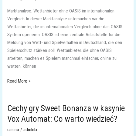
Сайт
Marktanalyse: Wettanbieter ohne OASIS im internationalen
Казино
Vergleich In dieser Marktanalyse untersuchen wir die
Wettanbieter, die im internationalen Vergleich ohne das OASIS-
System operieren. OASIS ist eine zentrale Anlaufstelle für die
Meldung von Wett- und Spielverhalten in Deutschland, die den
Spielerschutz stärken soll. Wettanbieter, die ohne OASIS
arbeiten, machen es Spielern manchmal einfacher, online zu
wetten, können
Marktanalyse:
Read More »
Wettanbieter
ohne
OASIS
Cechy gry Sweet Bonanza w kasynie
im
Vox Automat: Co warto wiedzieć?
internationalen
Vergleich
casino
/
admlnlx