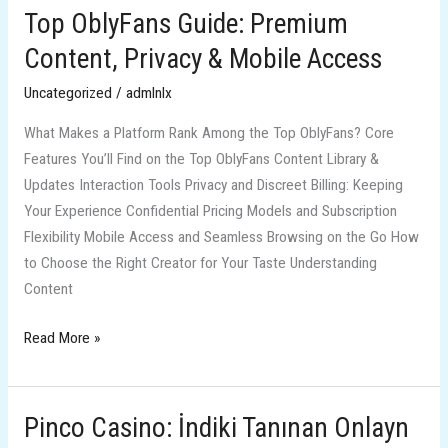
Signup
Top OblyFans Guide: Premium
in
Content, Privacy & Mobile Access
Ireland:
Complete
Uncategorized
/
admlnlx
Guide
What Makes a Platform Rank Among the Top OblyFans? Core
for
Features You’ll Find on the Top OblyFans Content Library &
Irish
Updates Interaction Tools Privacy and Discreet Billing: Keeping
Players
Your Experience Confidential Pricing Models and Subscription
Flexibility Mobile Access and Seamless Browsing on the Go How
to Choose the Right Creator for Your Taste Understanding
Content
Top
Read More »
OblyFans
Guide:
Premium
Pinco Casino: İndiki Tanınan Onlayn
Content,