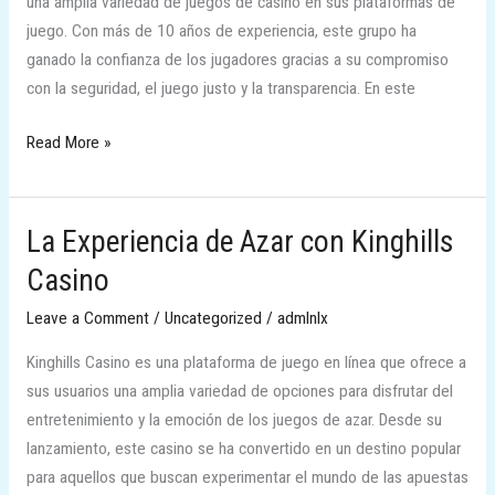
una amplia variedad de juegos de casino en sus plataformas de
juego. Con más de 10 años de experiencia, este grupo ha
ganado la confianza de los jugadores gracias a su compromiso
con la seguridad, el juego justo y la transparencia. En este
Ruedas
Read More »
de
la
suerte
La Experiencia de Azar con Kinghills
en
Casino
el
casinò
Leave a Comment
/
Uncategorized
/
admlnlx
Ivybet
Kinghills Casino es una plataforma de juego en línea que ofrece a
sus usuarios una amplia variedad de opciones para disfrutar del
entretenimiento y la emoción de los juegos de azar. Desde su
lanzamiento, este casino se ha convertido en un destino popular
para aquellos que buscan experimentar el mundo de las apuestas