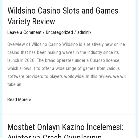
Slots
Wildsino Casino Slots and Games
Experience
Variety Review
Leave a Comment
/
Uncategorized
/
admlnlx
Overview of Wildsino Casino Wildsino is a relatively new online
casino that has been making waves in the industry since its
launch in 2020. The brand operates under a Curacao license,
which allows it to offer a wide range of games from various
software providers to players worldwide. In this review, we will
take an
Wildsino
Read More »
Casino
Slots
and
Mostbet Onlayn Kazino İncelemesi:
Games