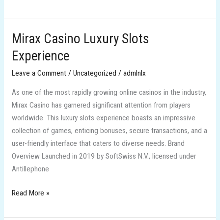
Rueda
de
Dados
Mirax Casino Luxury Slots
del
Experience
Casino
Dukkysono
Leave a Comment
/
Uncategorized
/
admlnlx
As one of the most rapidly growing online casinos in the industry,
Mirax Casino has garnered significant attention from players
worldwide. This luxury slots experience boasts an impressive
collection of games, enticing bonuses, secure transactions, and a
user-friendly interface that caters to diverse needs. Brand
Overview Launched in 2019 by SoftSwiss N.V., licensed under
Antillephone
Mirax
Read More »
Casino
Luxury