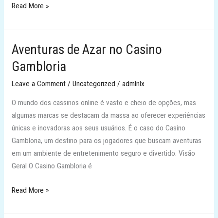
El
Read More »
Juego
de
Nueve
Aventuras de Azar no Casino
Casino,
Gambloria
un
Tesoro
Leave a Comment
/
Uncategorized
/
admlnlx
en
O mundo dos cassinos online é vasto e cheio de opções, mas
Riesgo
algumas marcas se destacam da massa ao oferecer experiências
únicas e inovadoras aos seus usuários. É o caso do Casino
Gambloria, um destino para os jogadores que buscam aventuras
em um ambiente de entretenimento seguro e divertido. Visão
Geral O Casino Gambloria é
Aventuras
Read More »
de
Azar