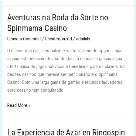
de
la
Aventuras na Roda da Sorte no
Victoria
Spinmama Casino
en
el
Leave a Comment
/
Uncategorized
/
admlnlx
Casino
O mundo dos cassinos online é vasto e cheio de opções, mas
Royalzino
alguns estabelecimentos se destacam da massa graças a sua
oferta única de jogos, serviços e benefícios para os players. Um
desses casinos que merece ser mencionado é o Spinmama
Casino. Com uma larga gama de games e recursos inovadores,
este cassino tem conquistado
Aventuras
Read More »
na
Roda
da
La Experiencia de Azar en Ringospin