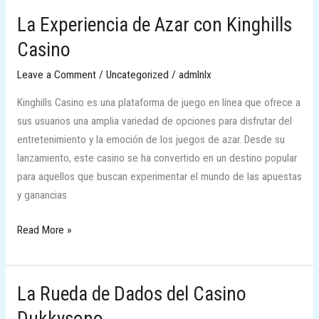
suerte
La Experiencia de Azar con Kinghills
en
Casino
el
casinò
Leave a Comment
/
Uncategorized
/
admlnlx
Ivybet
Kinghills Casino es una plataforma de juego en línea que ofrece a
sus usuarios una amplia variedad de opciones para disfrutar del
entretenimiento y la emoción de los juegos de azar. Desde su
lanzamiento, este casino se ha convertido en un destino popular
para aquellos que buscan experimentar el mundo de las apuestas
y ganancias
La
Read More »
Experiencia
de
Azar
La Rueda de Dados del Casino
con