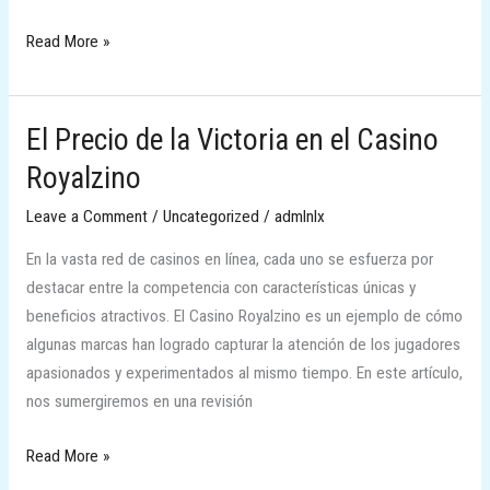
El
Read More »
Encanto
del
Craps
El Precio de la Victoria en el Casino
en
Royalzino
el
Casino
Leave a Comment
/
Uncategorized
/
admlnlx
Crystalroll
En la vasta red de casinos en línea, cada uno se esfuerza por
destacar entre la competencia con características únicas y
beneficios atractivos. El Casino Royalzino es un ejemplo de cómo
algunas marcas han logrado capturar la atención de los jugadores
apasionados y experimentados al mismo tiempo. En este artículo,
nos sumergiremos en una revisión
El
Read More »
Precio