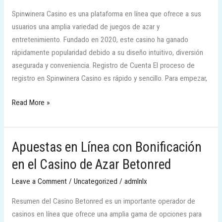
Spinwinera Casino es una plataforma en línea que ofrece a sus
usuarios una amplia variedad de juegos de azar y
entretenimiento. Fundado en 2020, este casino ha ganado
rápidamente popularidad debido a su diseño intuitivo, diversión
asegurada y conveniencia. Registro de Cuenta El proceso de
registro en Spinwinera Casino es rápido y sencillo. Para empezar,
La
Read More »
Aventura
en
la
Apuestas en Línea con Bonificación
Máquina
en el Casino de Azar Betonred
de
Tragos
Leave a Comment
/
Uncategorized
/
admlnlx
de
Resumen del Casino Betonred es un importante operador de
Spinwinera
casinos en línea que ofrece una amplia gama de opciones para
Casino