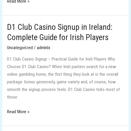
Spin
Read More »
the
Reels
at
D1 Club Casino Signup in Ireland:
Twin
Complete Guide for Irish Players
Casino
Online
Uncategorized
/
admlnlx
Slots
D1 Club Casino Signup – Practical Guide for Irish Players Why
Choose D1 Club Casino? When Irish punters search for a new
online gambling home, the first thing they look at is the overall
package: bonus generosity, game variety and, of course, how
smooth the signup process feels. D1 Club Casino ticks most of
those
D1
Read More »
Club
Casino