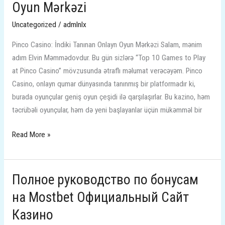
Oyun Mərkəzi
Privacy
&
Uncategorized
/
admlnlx
Mobile
Pinco Casino: İndiki Tanınan Onlayn Oyun Mərkəzi Salam, mənim
Access
adım Elvin Məmmədovdur. Bu gün sizlərə “Top 10 Games to Play
at Pinco Casino” mövzusunda ətraflı məlumat verəcəyəm. Pinco
Casino, onlayn qumar dünyasında tanınmış bir platformadır ki,
burada oyunçular geniş oyun çeşidi ilə qarşılaşırlar. Bu kazino, həm
təcrübəli oyunçular, həm də yeni başlayanlar üçün mükəmməl bir
Pinco
Read More »
Casino:
İndiki
Tanınan
Полное руководство по бонусам
Onlayn
на Mostbet Официальный Сайт
Oyun
Казино
Mərkəzi