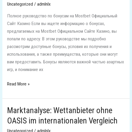
Uncategorized
/
admlnlx
Полное руководство по бонусам на Mostbet Официальный
Сайт Казино Если вы ищете информацию о бонусах,
предлагаемых на Mostbet Официальном Сайте Казино, вы
попали по адресу. В этом руководстве мы подробно
рассмотрим доступные бонусы, условия их получения и
использования, а также преимущества, которые они могут
вам предоставить. Бонусы являются важной частью азартных
игр, и понимание их
Полное
Read More »
руководство
по
бонусам
Marktanalyse: Wettanbieter ohne
на
OASIS im internationalen Vergleich
Mostbet
Официальный
Uncategorized
/
admlnlx