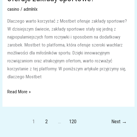
zakłady
casino
/
admlnlx
sportowe?
Dlaczego warto korzystać z Mostbet oferuje zakłady sportowe?
W dzisiejszym świecie, zakłady sportowe stały się jedną z
najpopularniejszych form rozrywki i sposobem na dodatkowy
zarobek. Mostbet to platforma, która oferuje szeroki wachlarz
możliwości dla miłośników sportu. Dzięki innowacyjnym
rozwiązaniom oraz atrakcyjnym ofertom, warto rozważyć
korzystanie z tej platformy. W poniższym artykule przyjrzymy się,
dlaczego Mostbet
Dlaczego
Read More »
warto
korzystać
z
1
2
…
120
Next
→
Mostbet
oferuje