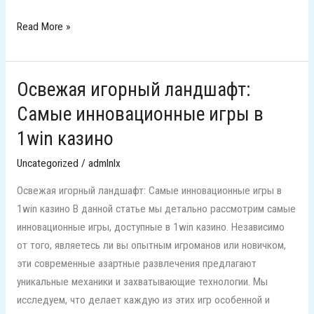
Richard
Read More »
Casino
App
review
Освежая игорный ландшафт:
overview
Самые инновационные игры в
for
1win казино
Australian
players
Uncategorized
/
admlnlx
Освежая игорный ландшафт: Самые инновационные игры в
1win казино В данной статье мы детально рассмотрим самые
инновационные игры, доступные в 1win казино. Независимо
от того, являетесь ли вы опытным игроманов или новичком,
эти современные азартные развлечения предлагают
уникальные механики и захватывающие технологии. Мы
исследуем, что делает каждую из этих игр особенной и