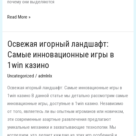
почему они выделяются
Освежая
Read More »
игорный
ландшафт:
Самые
Освежая игорный ландшафт:
инновационные
Самые инновационные игры в
игры
1win казино
в
1win
Uncategorized
/
admlnlx
казино
Освежая игорный ландшафт: Самые инновационные игры в
1win казино В данной статье мы детально рассмотрим самые
инновационные игры, доступные в 1win казино. Независимо
от того, являетесь ли вы опытным игроманов или новичком,
эти современные азартные развлечения предлагают
уникальные механики и захватывающие технологии. Мы
исследуем, что делает каждую из этих игр особенной и