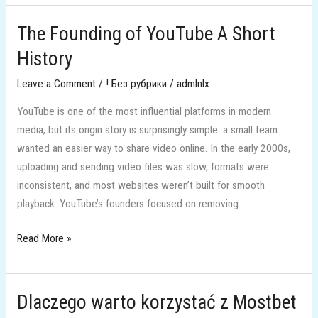
avis
:
The Founding of YouTube A Short
ce
History
qu’il
faut
Leave a Comment
/
! Без рубрики
/
admlnlx
savoir
YouTube is one of the most influential platforms in modern
media, but its origin story is surprisingly simple: a small team
wanted an easier way to share video online. In the early 2000s,
uploading and sending video files was slow, formats were
inconsistent, and most websites weren’t built for smooth
playback. YouTube’s founders focused on removing
The
Read More »
Founding
of
YouTube
Dlaczego warto korzystać z Mostbet
A