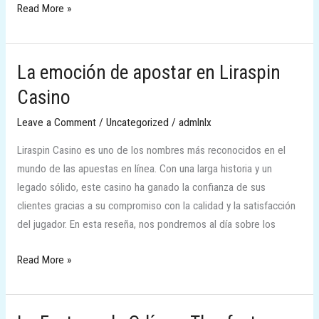
Conquistar
Read More »
la
Fiebre
del
La emoción de apostar en Liraspin
Vuelo
Casino
en
Winairlines
Leave a Comment
/
Uncategorized
/
admlnlx
Casino
Liraspin Casino es uno de los nombres más reconocidos en el
mundo de las apuestas en línea. Con una larga historia y un
legado sólido, este casino ha ganado la confianza de sus
clientes gracias a su compromiso con la calidad y la satisfacción
del jugador. En esta reseña, nos pondremos al día sobre los
La
Read More »
emoción
de
apostar