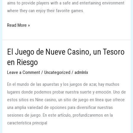
aims to provide players with a safe and entertaining environment
where they can enjoy their favorite games.
Winning
Read More »
Opportunities
at
Onlywin
El Juego de Nueve Casino, un Tesoro
Casino
en Riesgo
Leave a Comment
/
Uncategorized
/
admlnlx
En el mundo de las apuestas y los juegos de azar, hay muchos
lugares donde podemos probar nuestra suerte y emoción. Uno de
estos sitios es Nine casino, un sitio de juego en línea que ofrece
una amplia variedad de opciones para diversificar nuestras
sesiones de juego. En este artículo, profundizaremos en la
característica principal