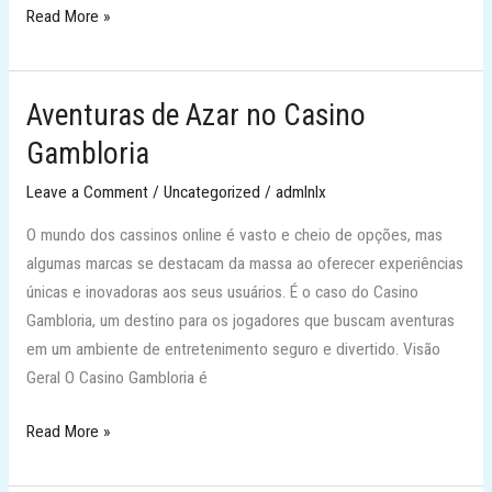
El
Read More »
Juego
de
Nueve
Aventuras de Azar no Casino
Casino,
Gambloria
un
Tesoro
Leave a Comment
/
Uncategorized
/
admlnlx
en
O mundo dos cassinos online é vasto e cheio de opções, mas
Riesgo
algumas marcas se destacam da massa ao oferecer experiências
únicas e inovadoras aos seus usuários. É o caso do Casino
Gambloria, um destino para os jogadores que buscam aventuras
em um ambiente de entretenimento seguro e divertido. Visão
Geral O Casino Gambloria é
Aventuras
Read More »
de
Azar