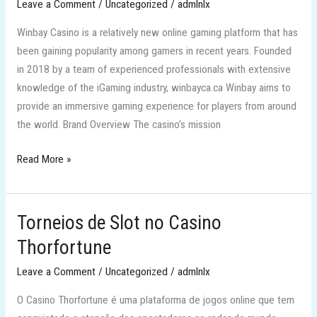
Casino
Leave a Comment
/
Uncategorized
/
admlnlx
Winbay Casino is a relatively new online gaming platform that has
been gaining popularity among gamers in recent years. Founded
in 2018 by a team of experienced professionals with extensive
knowledge of the iGaming industry, winbayca.ca Winbay aims to
provide an immersive gaming experience for players from around
the world. Brand Overview The casino’s mission
Winbay
Read More »
Casino
Slots
and
Torneios de Slot no Casino
Games
Thorfortune
Variety
Offerings
Leave a Comment
/
Uncategorized
/
admlnlx
O Casino Thorfortune é uma plataforma de jogos online que tem