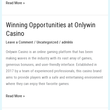
Torneios
Read More »
de
Slot
no
Winning Opportunities at Onlywin
Casino
Casino
Thorfortune
Leave a Comment
/
Uncategorized
/
admlnlx
Onlywin Casino is an online gaming platform that has been
making waves in the industry with its vast array of games,
generous bonuses, and user-friendly interface. Established in
2017 by a team of experienced professionals, this casino brand
aims to provide players with a safe and entertaining environment
where they can enjoy their favorite games.
Winning
Read More »
Opportunities
at