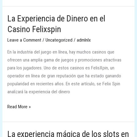
de
Azar
La Experiencia de Dinero en el
en
Casino Felixspin
el
Romano
Leave a Comment
/
Uncategorized
/
admlnlx
Casino
En la industria del juego en línea, hay muchos casinos que
ofrecen una amplia gama de juegos y promociones atractivas
para los jugadores. Uno de estos casinos es FelisXpin, un
operador en línea de gran reputación que ha estado ganando
popularidad en recientes años. En este artículo, se Felix Spin
analizará la experiencia del dinero
La
Read More »
Experiencia
de
Dinero
La experiencia mágica de los slots en