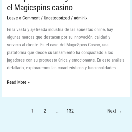
en
el Magicspins casino
el
Casino
Leave a Comment
/
Uncategorized
/
admlnlx
Felixspin
En la vasta y ajetreada industria de las apuestas online, hay
algunas marcas que destacan por su innovación, calidad y
servicio al cliente. Es el caso del MagicSpins Casino, una
plataforma que desde su lanzamiento ha conquistado a los
jugadores con su propuesta única y emocionante. En este análisis
detallado, exploraremos las características y funcionalidades
La
Read More »
experiencia
mágica
de
1
2
…
132
Next
→
los
slots
en