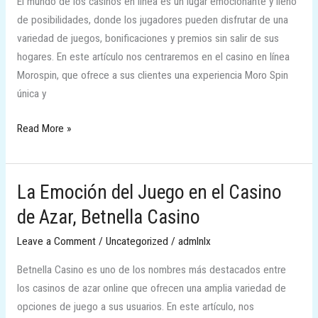
El mundo de los casinos en línea es un lugar emocionante y lleno
de posibilidades, donde los jugadores pueden disfrutar de una
variedad de juegos, bonificaciones y premios sin salir de sus
hogares. En este artículo nos centraremos en el casino en línea
Morospin, que ofrece a sus clientes una experiencia Moro Spin
única y
Jackpot
Read More »
de
la
Casa
La Emoción del Juego en el Casino
del
de Azar, Betnella Casino
Moro
en
Leave a Comment
/
Uncategorized
/
admlnlx
el
Betnella Casino es uno de los nombres más destacados entre
Casino
los casinos de azar online que ofrecen una amplia variedad de
Morospin
opciones de juego a sus usuarios. En este artículo, nos