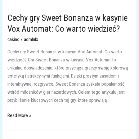
ohne
OASIS
Cechy gry Sweet Bonanza w kasynie
im
Vox Automat: Co warto wiedzieć?
internationalen
Vergleich
casino
/
admlnlx
Cechy gry Sweet Bonanza w kasynie Vox Automat: Co warto
wiedzieć? Gra Sweet Bonanza w kasynie Vox Automat to
unikalne doświadczenie, które przyciąga graczy swoją kolorową
estetyką i atrakcyjnymi funkcjami. Dzięki prostym zasadom i
interaktywnej rozgrywce, Sweet Bonanza zyskała popularność
wśród miłośników gier hazardowych. Celem tego artykułu jest
przybliżenie kluczowych cech tej gry, które sprawiają,
Cechy
Read More »
gry
Sweet