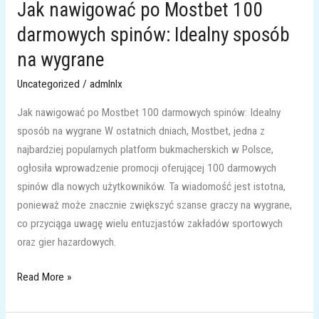
Bonanza
Jak nawigować po Mostbet 100
w
darmowych spinów: Idealny sposób
kasynie
na wygrane
Vox
Automat:
Uncategorized
/
admlnlx
Co
warto
Jak nawigować po Mostbet 100 darmowych spinów: Idealny
wiedzieć?
sposób na wygrane W ostatnich dniach, Mostbet, jedna z
najbardziej popularnych platform bukmacherskich w Polsce,
ogłosiła wprowadzenie promocji oferującej 100 darmowych
spinów dla nowych użytkowników. Ta wiadomość jest istotna,
ponieważ może znacznie zwiększyć szanse graczy na wygrane,
co przyciąga uwagę wielu entuzjastów zakładów sportowych
oraz gier hazardowych.
Jak
Read More »
nawigować
po