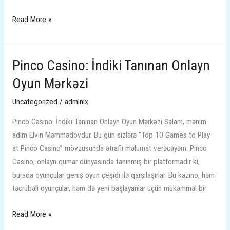
Top
Read More »
OblyFans
Guide:
Premium
Pinco Casino: İndiki Tanınan Onlayn
Content,
Oyun Mərkəzi
Privacy
&
Uncategorized
/
admlnlx
Mobile
Pinco Casino: İndiki Tanınan Onlayn Oyun Mərkəzi Salam, mənim
Access
adım Elvin Məmmədovdur. Bu gün sizlərə “Top 10 Games to Play
at Pinco Casino” mövzusunda ətraflı məlumat verəcəyəm. Pinco
Casino, onlayn qumar dünyasında tanınmış bir platformadır ki,
burada oyunçular geniş oyun çeşidi ilə qarşılaşırlar. Bu kazino, həm
təcrübəli oyunçular, həm də yeni başlayanlar üçün mükəmməl bir
Pinco
Read More »
Casino: