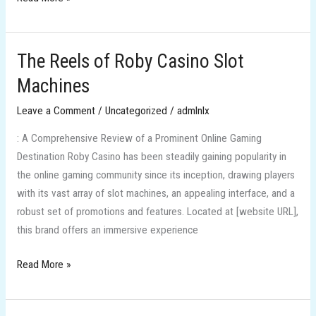
na
Roda
da
The Reels of Roby Casino Slot
Sorte
Machines
com
o
Leave a Comment
/
Uncategorized
/
admlnlx
Casino
: A Comprehensive Review of a Prominent Online Gaming
Afkspin
Destination Roby Casino has been steadily gaining popularity in
the online gaming community since its inception, drawing players
with its vast array of slot machines, an appealing interface, and a
robust set of promotions and features. Located at [website URL],
this brand offers an immersive experience
The
Read More »
Reels
of