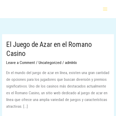
Skip
to
content
El Juego de Azar en el Romano
Casino
Leave a Comment
/
Uncategorized
/
admlnlx
En el mundo del juego de azar en línea, existen una gran cantidad
de opciones para los jugadores que buscan diversión y premios
significativos. Uno de los casinos más destacados actualmente
es el Romano Casino, un sitio web dedicado al juego de azar en
línea que ofrece una amplia variedad de juegos y características
atractivas. […]