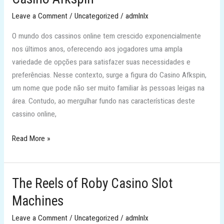
slots
en
Leave a Comment
/
Uncategorized
/
admlnlx
el
O mundo dos cassinos online tem crescido exponencialmente
Magicspins
nos últimos anos, oferecendo aos jogadores uma ampla
casino
variedade de opções para satisfazer suas necessidades e
preferências. Nesse contexto, surge a figura do Casino Afkspin,
um nome que pode não ser muito familiar às pessoas leigas na
área. Contudo, ao mergulhar fundo nas características deste
cassino online,
Jogar
Read More »
na
Roda
da
The Reels of Roby Casino Slot
Sorte
Machines
com
o
Leave a Comment
/
Uncategorized
/
admlnlx