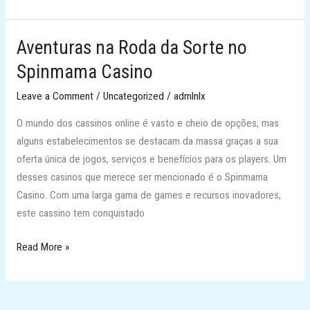
Precio
de
la
Aventuras na Roda da Sorte no
Victoria
Spinmama Casino
en
el
Leave a Comment
/
Uncategorized
/
admlnlx
Casino
O mundo dos cassinos online é vasto e cheio de opções, mas
Royalzino
alguns estabelecimentos se destacam da massa graças a sua
oferta única de jogos, serviços e benefícios para os players. Um
desses casinos que merece ser mencionado é o Spinmama
Casino. Com uma larga gama de games e recursos inovadores,
este cassino tem conquistado
Aventuras
Read More »
na
Roda
da