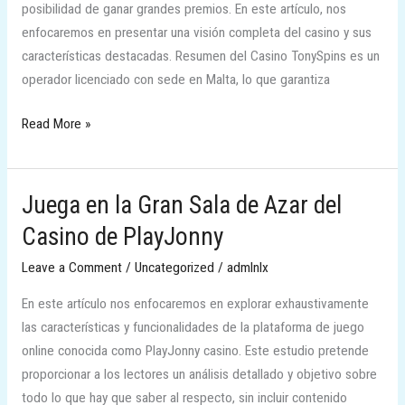
posibilidad de ganar grandes premios. En este artículo, nos
enfocaremos en presentar una visión completa del casino y sus
características destacadas. Resumen del Casino TonySpins es un
operador licenciado con sede en Malta, lo que garantiza
La
Read More »
Excitación
de
los
Juega en la Gran Sala de Azar del
Juegos
Casino de PlayJonny
en
TonySpins
Leave a Comment
/
Uncategorized
/
admlnlx
Casino
En este artículo nos enfocaremos en explorar exhaustivamente
las características y funcionalidades de la plataforma de juego
online conocida como PlayJonny casino. Este estudio pretende
proporcionar a los lectores un análisis detallado y objetivo sobre
todo lo que hay que saber al respecto, sin incluir contenido