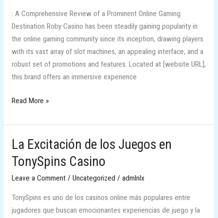
Casino
: A Comprehensive Review of a Prominent Online Gaming
Afkspin
Destination Roby Casino has been steadily gaining popularity in
the online gaming community since its inception, drawing players
with its vast array of slot machines, an appealing interface, and a
robust set of promotions and features. Located at [website URL],
this brand offers an immersive experience
The
Read More »
Reels
of
Roby
La Excitación de los Juegos en
Casino
TonySpins Casino
Slot
Machines
Leave a Comment
/
Uncategorized
/
admlnlx
TonySpins es uno de los casinos online más populares entre
jugadores que buscan emocionantes experiencias de juego y la