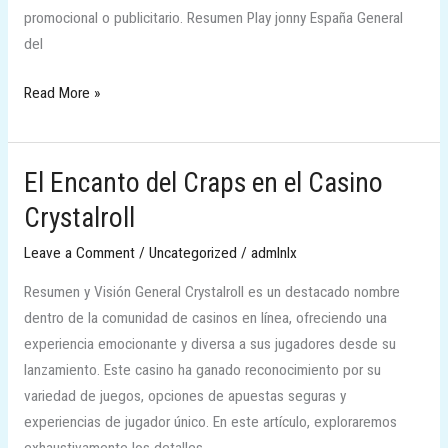
promocional o publicitario. Resumen Play jonny España General
del
Juega
Read More »
en
la
Gran
El Encanto del Craps en el Casino
Sala
Crystalroll
de
Azar
Leave a Comment
/
Uncategorized
/
admlnlx
del
Resumen y Visión General Crystalroll es un destacado nombre
Casino
dentro de la comunidad de casinos en línea, ofreciendo una
de
experiencia emocionante y diversa a sus jugadores desde su
PlayJonny
lanzamiento. Este casino ha ganado reconocimiento por su
variedad de juegos, opciones de apuestas seguras y
experiencias de jugador único. En este artículo, exploraremos